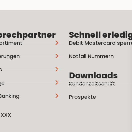
prechpartner
Schnell erledi
ortiment
Debit Mastercard sperr
erungen
Notfall Nummern
n
Downloads
ge
Kundenzeitschrift
 Banking
Prospekte
2XXX