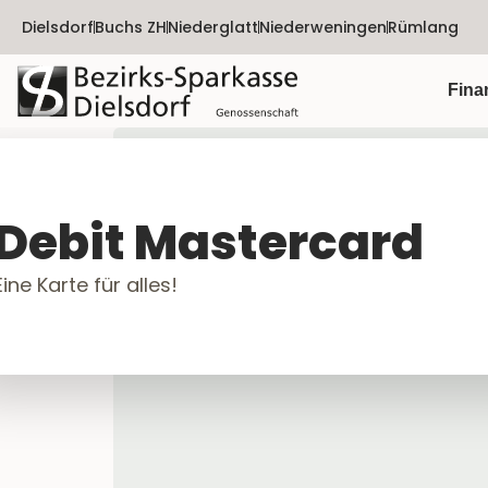
Dielsdorf
Buchs ZH
Niederglatt
Niederweningen
Rümlang
Fina
Debit Mastercard
Eine Karte für alles!