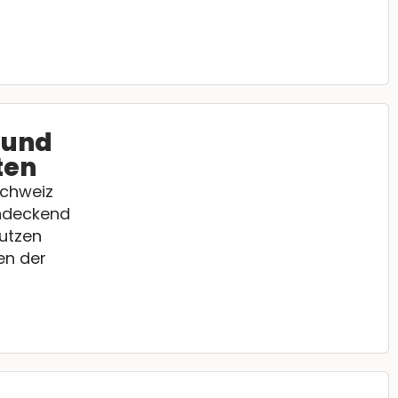
 und
ten
Schweiz
endeckend
utzen
en der