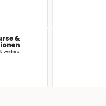
urse &
tionen
 & weitere