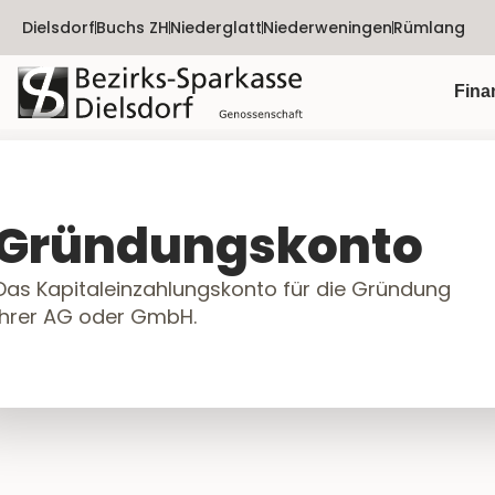
Dielsdorf
Buchs ZH
Niederglatt
Niederweningen
Rümlang
Fina
Gründungskonto
Das Kapitaleinzahlungskonto für die Gründung
Ihrer AG oder GmbH.