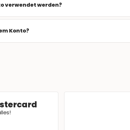
to verwendet werden?
sem Konto?
stercard
lles!