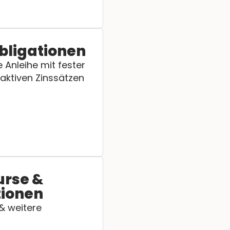
bligationen
 Anleihe mit fester
raktiven Zinssätzen
urse &
tionen
 & weitere