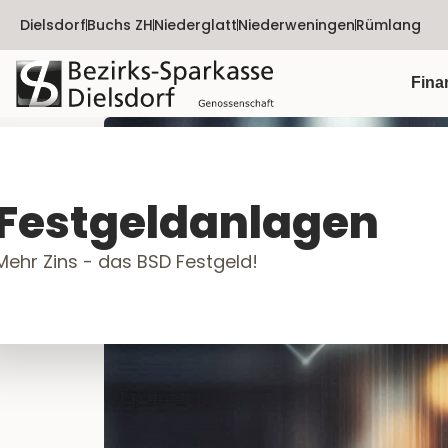
Dielsdorf
Buchs ZH
Niederglatt
Niederweningen
Rümlang
Fina
Festgeldanlagen
Mehr Zins - das BSD Festgeld!