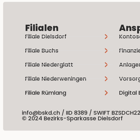
Filialen
Ans
Filiale Dielsdorf
Kontos
Filiale Buchs
Finanzi
Filiale Niederglatt
Anlage
Filiale Niederweningen
Vorsor
Filiale Rümlang
Digital
info@bskd.ch / IID 8389 / SWIFT BZSDCH2
© 2024 Bezirks-Sparkasse Dielsdorf