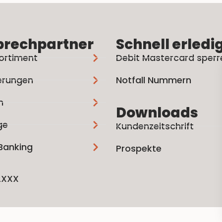
prechpartner
Schnell erledi
ortiment
Debit Mastercard sperr
erungen
Notfall Nummern
n
Downloads
ge
Kundenzeitschrift
 Banking
Prospekte
2XXX