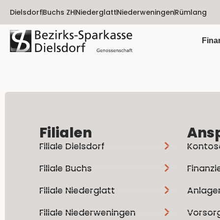
Dielsdorf
Buchs ZH
Niederglatt
Niederweningen
Rümlang
Fina
Filialen
Ans
Filiale Dielsdorf
Kontos
Filiale Buchs
Finanzi
Filiale Niederglatt
Anlage
Filiale Niederweningen
Vorsor