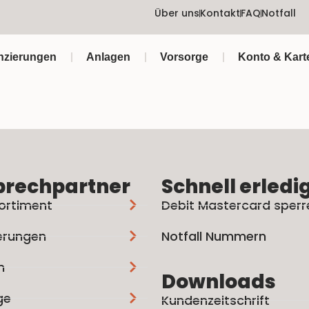
Über uns
Kontakt
FAQ
Notfall
nzierungen
Anlagen
Vorsorge
Konto & Kart
prechpartner
Schnell erledi
ortiment
Debit Mastercard sperr
erungen
Notfall Nummern
n
Downloads
ge
Kundenzeitschrift