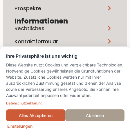
Prospekte
Informationen
Rechtliches
Kontaktformular
Ihre Privatsphäre ist uns wichtig
Social Media
Diese Website nutzt Cookies und vergleichbare Technologien.
Notwendige Cookies gewährleisten die Grundfunktionen der
Website. Zusätzliche Cookies werden nur mit Ihrer
ausdrücklichen Zustimmung gesetzt und dienen der Analyse
sowie der Verbesserung unseres Angebots. Sie können Ihre
info@bskd.ch / IID 8389 / SWIFT
Auswahl jederzeit anpassen oder widerrufen.
BZSDCH22XXX
© 2024 Bezirks-Sparkasse
Datenschutzerklärung
Dielsdorf
Alles Akzeptieren
Ablehnen
Einstellungen