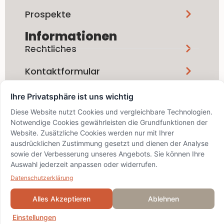
Prospekte
Informationen
Rechtliches
Kontaktformular
Ihre Privatsphäre ist uns wichtig
Social Media
Diese Website nutzt Cookies und vergleichbare Technologien.
Notwendige Cookies gewährleisten die Grundfunktionen der
Website. Zusätzliche Cookies werden nur mit Ihrer
ausdrücklichen Zustimmung gesetzt und dienen der Analyse
sowie der Verbesserung unseres Angebots. Sie können Ihre
info@bskd.ch / IID 8389 / SWIFT
Auswahl jederzeit anpassen oder widerrufen.
BZSDCH22XXX
© 2024 Bezirks-Sparkasse
Datenschutzerklärung
Dielsdorf
Alles Akzeptieren
Ablehnen
Einstellungen