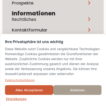
Prospekte
Informationen
Rechtliches
Kontaktformular
Ihre Privatsphäre ist uns wichtig
Social Media
Diese Website nutzt Cookies und vergleichbare Technologien.
Notwendige Cookies gewährleisten die Grundfunktionen der
Website. Zusätzliche Cookies werden nur mit Ihrer
ausdrücklichen Zustimmung gesetzt und dienen der Analyse
sowie der Verbesserung unseres Angebots. Sie können Ihre
info@bskd.ch / IID 8389 / SWIFT
Auswahl jederzeit anpassen oder widerrufen.
BZSDCH22XXX
© 2024 Bezirks-Sparkasse
Datenschutzerklärung
Dielsdorf
Alles Akzeptieren
Ablehnen
Einstellungen