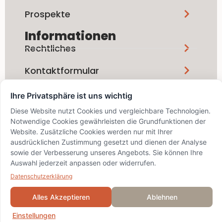
Prospekte
Informationen
Rechtliches
Kontaktformular
Ihre Privatsphäre ist uns wichtig
Social Media
Diese Website nutzt Cookies und vergleichbare Technologien.
Notwendige Cookies gewährleisten die Grundfunktionen der
Website. Zusätzliche Cookies werden nur mit Ihrer
ausdrücklichen Zustimmung gesetzt und dienen der Analyse
sowie der Verbesserung unseres Angebots. Sie können Ihre
info@bskd.ch / IID 8389 / SWIFT
Auswahl jederzeit anpassen oder widerrufen.
BZSDCH22XXX
© 2024 Bezirks-Sparkasse
Datenschutzerklärung
Dielsdorf
Alles Akzeptieren
Ablehnen
Einstellungen