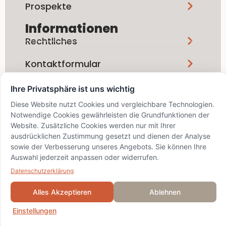
Prospekte
Informationen
Rechtliches
Kontaktformular
Ihre Privatsphäre ist uns wichtig
Social Media
Diese Website nutzt Cookies und vergleichbare Technologien.
Notwendige Cookies gewährleisten die Grundfunktionen der
Website. Zusätzliche Cookies werden nur mit Ihrer
ausdrücklichen Zustimmung gesetzt und dienen der Analyse
sowie der Verbesserung unseres Angebots. Sie können Ihre
info@bskd.ch / IID 8389 / SWIFT
Auswahl jederzeit anpassen oder widerrufen.
BZSDCH22XXX
© 2024 Bezirks-Sparkasse
Datenschutzerklärung
Dielsdorf
Alles Akzeptieren
Ablehnen
Einstellungen