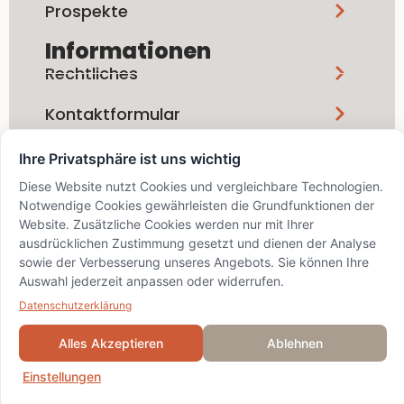
Prospekte
Informationen
Rechtliches
Kontaktformular
Ihre Privatsphäre ist uns wichtig
Social Media
Diese Website nutzt Cookies und vergleichbare Technologien.
Notwendige Cookies gewährleisten die Grundfunktionen der
Website. Zusätzliche Cookies werden nur mit Ihrer
ausdrücklichen Zustimmung gesetzt und dienen der Analyse
sowie der Verbesserung unseres Angebots. Sie können Ihre
info@bskd.ch / IID 8389 / SWIFT
Auswahl jederzeit anpassen oder widerrufen.
BZSDCH22XXX
© 2024 Bezirks-Sparkasse
Datenschutzerklärung
Dielsdorf
Alles Akzeptieren
Ablehnen
Einstellungen