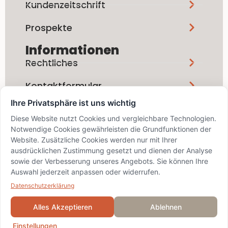
Kundenzeitschrift
Prospekte
Informationen
Rechtliches
Kontaktformular
Ihre Privatsphäre ist uns wichtig
Social Media
Diese Website nutzt Cookies und vergleichbare Technologien.
Notwendige Cookies gewährleisten die Grundfunktionen der
Website. Zusätzliche Cookies werden nur mit Ihrer
ausdrücklichen Zustimmung gesetzt und dienen der Analyse
sowie der Verbesserung unseres Angebots. Sie können Ihre
Auswahl jederzeit anpassen oder widerrufen.
info@bskd.ch / IID 8389 / SWIFT
BZSDCH22XXX
Datenschutzerklärung
© 2024 Bezirks-Sparkasse
Dielsdorf
Alles Akzeptieren
Ablehnen
Einstellungen