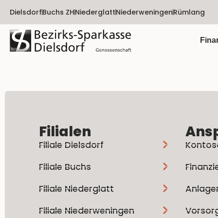
Dielsdorf
Buchs ZH
Niederglatt
Niederweningen
Rümlang
Fina
Filialen
Ans
Filiale Dielsdorf
Kontos
Filiale Buchs
Finanzi
Filiale Niederglatt
Anlage
Filiale Niederweningen
Vorsor