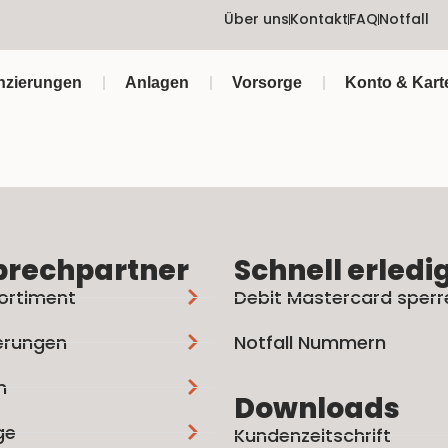
Über uns
Kontakt
FAQ
Notfall
nzierungen
Anlagen
Vorsorge
Konto & Kart
prechpartner
Schnell erledi
ortiment
Debit Mastercard sperr
erungen
Notfall Nummern
n
Downloads
ge
Kundenzeitschrift