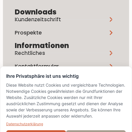
Downloads
Kundenzeitschrift
Prospekte
Informationen
Rechtliches
Kontaktformular
Ihre Privatsphäre ist uns wichtig
Social Media
Diese Website nutzt Cookies und vergleichbare Technologien.
Notwendige Cookies gewährleisten die Grundfunktionen der
Website. Zusätzliche Cookies werden nur mit Ihrer
ausdrücklichen Zustimmung gesetzt und dienen der Analyse
sowie der Verbesserung unseres Angebots. Sie können Ihre
Auswahl jederzeit anpassen oder widerrufen.
info@bskd.ch / IID 8389 / SWIFT
BZSDCH22XXX
Datenschutzerklärung
© 2024 Bezirks-Sparkasse