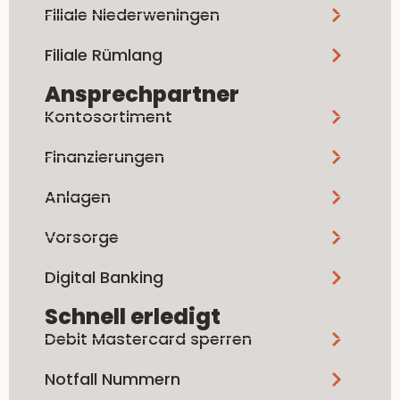
Filiale Niederweningen
Filiale Rümlang
Ansprechpartner
Kontosortiment
Finanzierungen
Anlagen
Vorsorge
Digital Banking
Schnell erledigt
Debit Mastercard sperren
Notfall Nummern