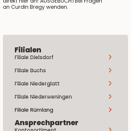
direkt hier an! AUSGEBUCHTBei Fragen
an Curdin Bregy wenden.
Filialen
Filiale Dielsdorf
Filiale Buchs
Filiale Niederglatt
Filiale Niederweningen
Filiale Rümlang
Ansprechpartner
Kontosortiment