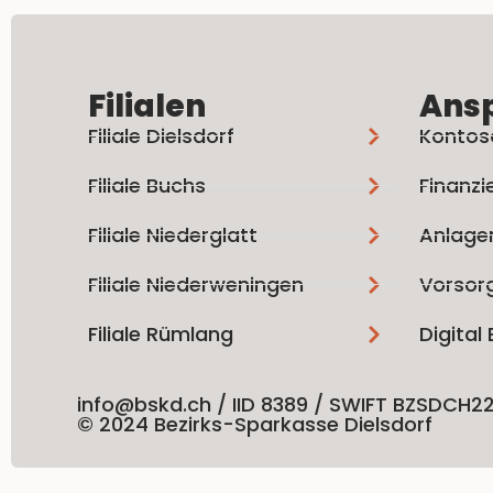
Filialen
Ans
Filiale Dielsdorf
Kontos
Filiale Buchs
Finanzi
Filiale Niederglatt
Anlage
Filiale Niederweningen
Vorsor
Filiale Rümlang
Digital
info@bskd.ch / IID 8389 / SWIFT BZSDCH2
© 2024 Bezirks-Sparkasse Dielsdorf