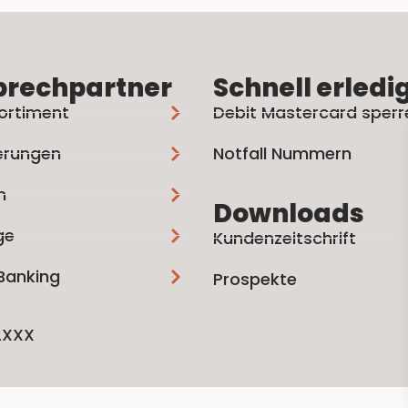
prechpartner
Schnell erledi
ortiment
Debit Mastercard sperr
erungen
Notfall Nummern
n
Downloads
ge
Kundenzeitschrift
 Banking
Prospekte
2XXX