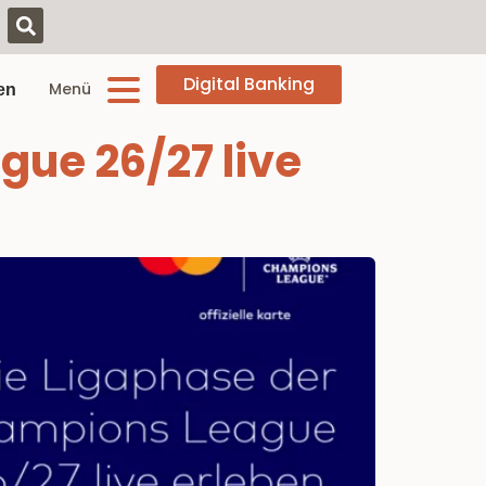
Digital Banking
Menü
en
ue 26/27 live