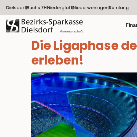
Dielsdorf
Buchs ZH
Niederglatt
Niederweningen
Rümlang
Fina
Die Ligaphase de
erleben!