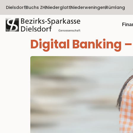
Dielsdorf
Buchs ZH
Niederglatt
Niederweningen
Rümlang
Fina
Digital Banking –