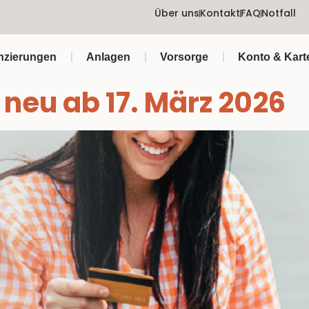
Über uns
Kontakt
FAQ
Notfall
nzierungen
Anlagen
Vorsorge
Konto & Kart
 neu ab 17. März 2026