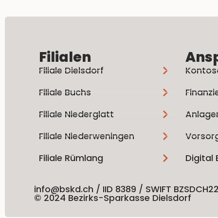
Filialen
Ans
Filiale Dielsdorf
Kontos
Filiale Buchs
Finanzi
Filiale Niederglatt
Anlage
Filiale Niederweningen
Vorsor
Filiale Rümlang
Digital
info@bskd.ch / IID 8389 / SWIFT BZSDCH2
© 2024 Bezirks-Sparkasse Dielsdorf