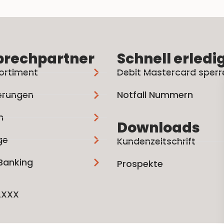
prechpartner
Schnell erledi
ortiment
Debit Mastercard sperr
erungen
Notfall Nummern
n
Downloads
ge
Kundenzeitschrift
 Banking
Prospekte
2XXX