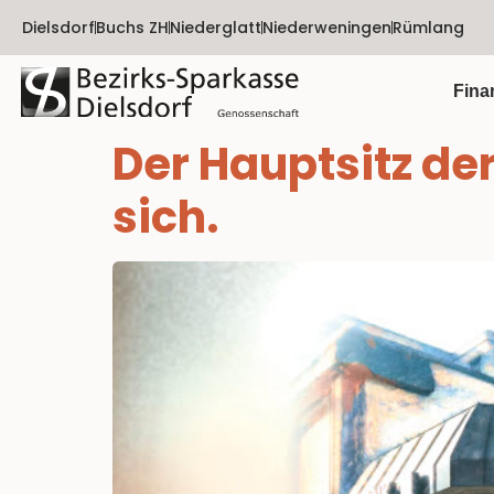
Dielsdorf
Buchs ZH
Niederglatt
Niederweningen
Rümlang
Fina
Der Hauptsitz de
sich.